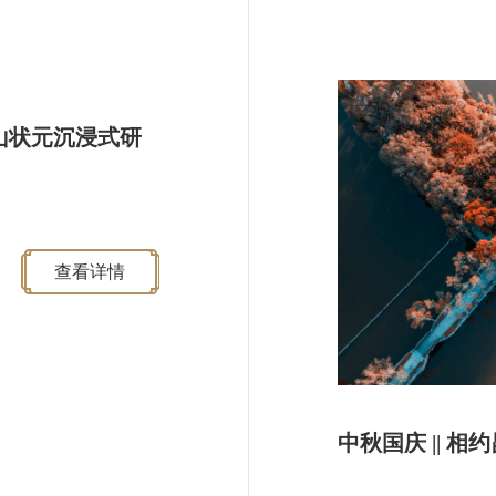
山状元沉浸式研
查看详情
中秋国庆 || 相