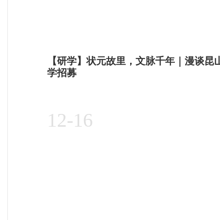
【研学】状元故里，文脉千年｜漫谈昆
学招募
12-16